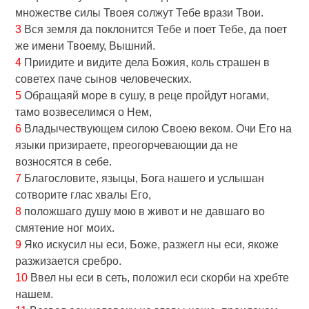
множестве силы Твоея солжут Тебе врази Твои.
3
Вся земля да поклонится Тебе и поет Тебе, да поет
же имени Твоему, Вышний.
4
Приидите и видите дела Божия, коль страшен в
советех паче сынов человеческих.
5
Обращаяй море в сушу, в реце пройдут ногами,
тамо возвеселимся о Нем,
6
Владычествующем силою Своею веком. Очи Его на
языки призираете, преогорчевающии да не
возносятся в себе.
7
Благословите, языцы, Бога нашего и услышан
сотворите глас хвалы Его,
8
положшаго душу мою в живот и не давшаго во
смятение ног моих.
9
Яко искусил ны еси, Боже, разжегл ны еси, якоже
разжизается сребро.
10
Ввел ны еси в сеть, положил еси скорби на хребте
нашем.