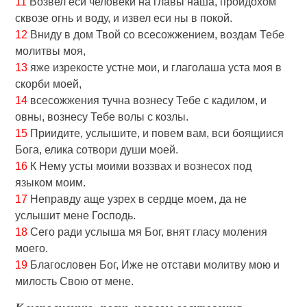
11
Возвел еси человеки на главы наша, проидохом
сквозе огнь и воду, и извел еси ны в покой.
12
Вниду в дом Твой со всесожжением, воздам Тебе
молитвы моя,
13
яже изрекосте устне мои, и глаголаша уста моя в
скорби моей,
14
всесожжения тучна вознесу Тебе с кадилом, и
овны, вознесу Тебе волы с козлы.
15
Приидите, услышите, и повем вам, вси боящиися
Бога, елика сотвори души моей.
16
К Нему усты моими воззвах и вознесох под
языком моим.
17
Неправду аще узрех в сердце моем, да не
услышит мене Господь.
18
Сего ради услыша мя Бог, внят гласу моления
моего.
19
Благословен Бог, Иже не отстави молитву мою и
милость Свою от мене.