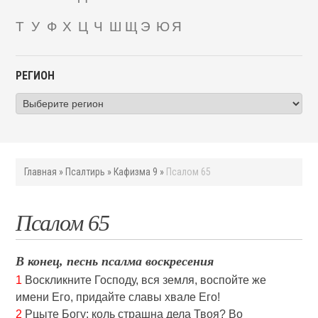
Т
У
Ф
Х
Ц
Ч
Ш
Щ
Э
Ю
Я
РЕГИОН
Главная
»
Псалтирь
»
Кафизма 9
»
Псалом 65
Псалом 65
В конец, песнь псалма воскресения
1
Воскликните Господу, вся земля, воспойте же
имени Его, придайте славы хвале Его!
2
Рцыте Богу: коль страшна дела Твоя? Во