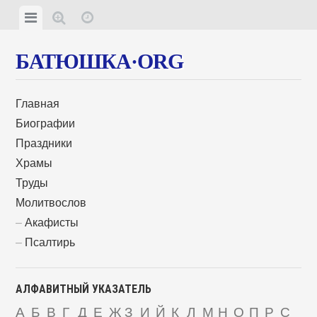
БАТЮШКА·ORG
Главная
Биографии
Праздники
Храмы
Труды
Молитвослов
Акафисты
Псалтирь
АЛФАВИТНЫЙ УКАЗАТЕЛЬ
А
Б
В
Г
Д
Е
Ж
З
И
Й
К
Л
М
Н
О
П
Р
С