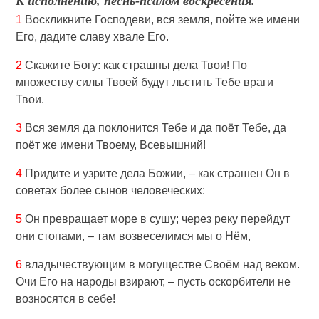
К исполнению, песнь-псалом воскресения.
1
Воскликните Господеви, вся земля, пойте же имени
Его, дадите славу хвале Его.
2
Скажите Богу: как страшны дела Твои! По
множеству силы Твоей будут льстить Тебе враги
Твои.
3
Вся земля да поклонится Тебе и да поёт Тебе, да
поёт же имени Твоему, Всевышний!
4
Придите и узрите дела Божии, – как страшен Он в
советах более сынов человеческих:
5
Он превращает море в сушу; через реку перейдут
они стопами, – там возвеселимся мы о Нём,
6
владычествующим в могуществе Своём над веком.
Очи Его на народы взирают, – пусть оскорбители не
возносятся в себе!