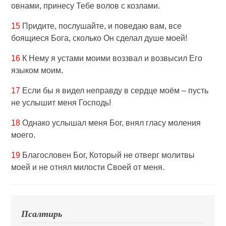
овнами, принесу Тебе волов с козлами.
15
Придите, послушайте, и поведаю вам, все
боящиеся Бога, сколько Он сделал душе моей!
16
К Нему я устами моими воззвал и возвысил Его
языком моим.
17
Если бы я видел неправду в сердце моём – пусть
не услышит меня Господь!
18
Однако услышал меня Бог, внял гласу моления
моего.
19
Благословен Бог, Который не отверг молитвы
моей и не отнял милости Своей от меня.
Псалтирь