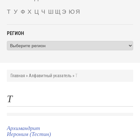
Т
У
Ф
Х
Ц
Ч
Ш
Щ
Э
Ю
Я
РЕГИОН
Главная
»
Алфавитный указатель
»
Т
Т
Архимандрит
Иероним (Тестин)