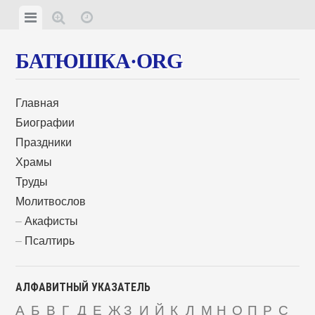
БАТЮШКА·ORG
Главная
Биографии
Праздники
Храмы
Труды
Молитвослов
Акафисты
Псалтирь
АЛФАВИТНЫЙ УКАЗАТЕЛЬ
А
Б
В
Г
Д
Е
Ж
З
И
Й
К
Л
М
Н
О
П
Р
С