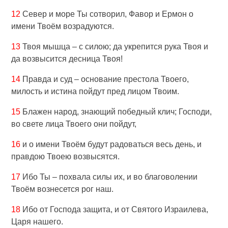
12
Север и море Ты сотворил, Фавор и Ермон о
имени Твоём возрадуются.
13
Твоя мышца – с силою; да укрепится рука Твоя и
да возвысится десница Твоя!
14
Правда и суд – основание престола Твоего,
милость и истина пойдут пред лицом Твоим.
15
Блажен народ, знающий победный клич; Господи,
во свете лица Твоего они пойдут,
16
и о имени Твоём будут радоваться весь день, и
правдою Твоею возвысятся.
17
Ибо Ты – похвала силы их, и во благоволении
Твоём вознесется рог наш.
18
Ибо от Господа защита, и от Святого Израилева,
Царя нашего.