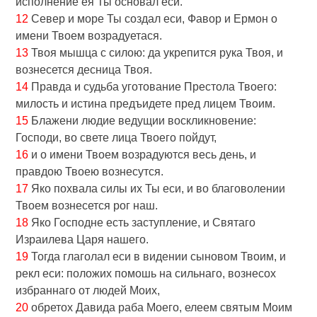
исполнение ея Ты основал еси.
12
Север и море Ты создал еси, Фавор и Ермон о
имени Твоем возрадуетася.
13
Твоя мышца с силою: да укрепится рука Твоя, и
вознесется десница Твоя.
14
Правда и судьба уготование Престола Твоего:
милость и истина предъидете пред лицем Твоим.
15
Блажени людие ведущии воскликновение:
Господи, во свете лица Твоего пойдут,
16
и о имени Твоем возрадуются весь день, и
правдою Твоею вознесутся.
17
Яко похвала силы их Ты еси, и во благоволении
Твоем вознесется рог наш.
18
Яко Господне есть заступление, и Святаго
Израилева Царя нашего.
19
Тогда глаголал еси в видении сыновом Твоим, и
рекл еси: положих помошь на сильнаго, вознесох
избраннаго от людей Моих,
20
обретох Давида раба Moeгo, елеем святым Моим