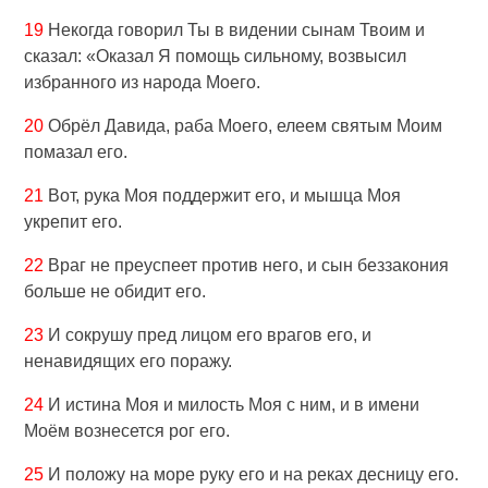
19
Некогда говорил Ты в видении сынам Твоим и
сказал: «Оказал Я помощь сильному, возвысил
избранного из народа Моего.
20
Обрёл Давида, раба Моего, елеем святым Моим
помазал его.
21
Вот, рука Моя поддержит его, и мышца Моя
укрепит его.
22
Враг не преуспеет против него, и сын беззакония
больше не обидит его.
23
И сокрушу пред лицом его врагов его, и
ненавидящих его поражу.
24
И истина Моя и милость Моя с ним, и в имени
Моём вознесется рог его.
25
И положу на море руку его и на реках десницу его.