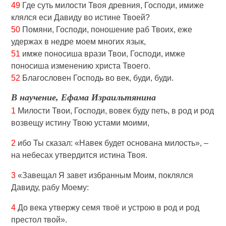
49
Где суть милости Твоя древния, Господи, имиже
клялся еси Давиду во истине Твоей?
50
Помяни, Господи, поношение раб Твоих, еже
удержах в недре моем многих язык,
51
имже поносиша врази Твои, Господи, имже
поносиша изменению христа Твоего.
52
Благословен Господь во век, буди, буди.
В научение, Ефама Израильтянина
1
Милости Твои, Господи, вовек буду петь, в род и род
возвещу истину Твою устами моими,
2
ибо Ты сказал: «Навек будет основана милость», –
на небесах утвердится истина Твоя.
3
«Завещал Я завет избранным Моим, поклялся
Давиду, рабу Моему:
4
До века утвержу семя твоё и устрою в род и род
престол твой».