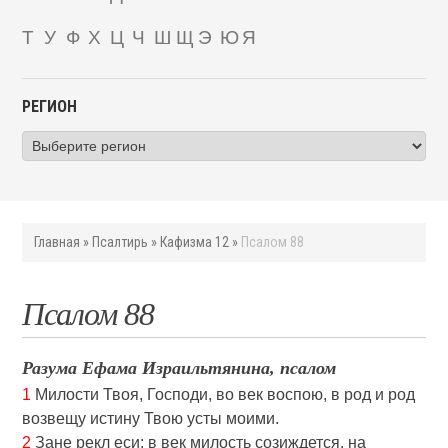
Т
У
Ф
Х
Ц
Ч
Ш
Щ
Э
Ю
Я
РЕГИОН
Главная
»
Псалтирь
»
Кафизма 12
»
Псалом 88
Псалом 88
Разума Ефама Израильтянина, псалом
1
Милости Твоя, Господи, во век воспою, в род и род
возвещу истину Твою усты моими.
2
Зане рекл еси: в век милость созиждется, на