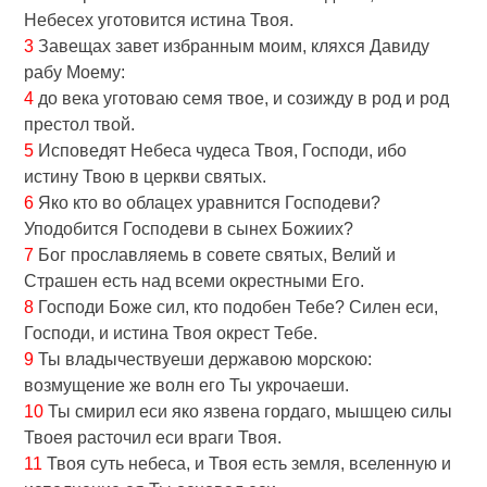
Небесех уготовится истина Твоя.
3
Завещах завет избранным моим, кляхся Давиду
рабу Моему:
4
до века уготоваю семя твое, и созижду в род и род
престол твой.
5
Исповедят Небеса чудеса Твоя, Господи, ибо
истину Твою в церкви святых.
6
Яко кто во облацех уравнится Господеви?
Уподобится Господеви в сынех Божиих?
7
Бог прославляемь в совете святых, Велий и
Страшен есть над всеми окрестными Его.
8
Господи Боже сил, кто подобен Тебе? Силен еси,
Господи, и истина Твоя окрест Тебе.
9
Ты владычествуеши державою морскою:
возмущение же волн eго Ты укрочаеши.
10
Ты смирил еси яко язвена гордаго, мышцею силы
Твоея расточил еси враги Твоя.
11
Твоя суть небеса, и Твоя есть земля, вселенную и