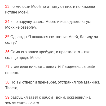
33
но милости Моей не отниму от них, и не изменю
истине Моей,
34
и не нарушу завета Моего и исшедшего из уст
Моих не отвергну.
35
Однажды Я поклялся святостью Моей, Давиду ли
солгу?
36
Семя его вовек пребудет, и престол его – как
солнце предо Мною,
37
и как луна полная – навек. И Свидетель на небе
верен».
38
Но Ты отверг и пренебрёг, отстранил помазанника
Твоего,
39
разрушил завет с рабом Твоим, осквернил на
земле святыню его.