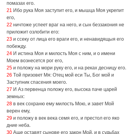
помазах eго.
21
Ибо рука Моя заступит eго, и мышца Моя укрепит
eго,
22
ничтоже успеет враг на него, и сын беззакония не
приложит озлобити eго:
23
и ссеку от лица eго враги eго, и ненавидящыя eго
побежду.
24
И истина Моя и милость Моя с ним, и о имени
Моем вознесется рог eго,
25
и положу на мори руку eго, и на реках десницу eго.
26
Той призовет Мя: Отец мой еси Ты, Бог мой и
Заступник спасения моего.
27
И Аз первенца положу eго, высока паче царей
земных:
28
в век сохраню eму милость Мою, и завет Мой
верен eму,
29
и положу в век века семя eго, и престол eго яко
дние неба.
30
Аще оставят сынове eго закон Мой, и в судьбах