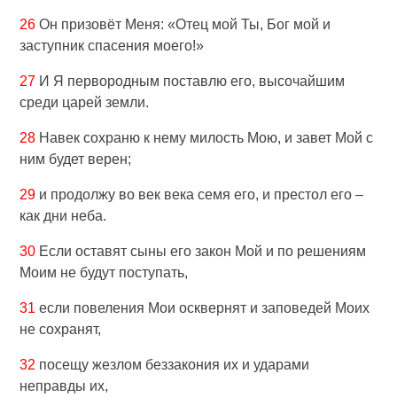
26
Он призовёт Меня: «Отец мой Ты, Бог мой и
заступник спасения моего!»
27
И Я первородным поставлю его, высочайшим
среди царей земли.
28
Навек сохраню к нему милость Мою, и завет Мой с
ним будет верен;
29
и продолжу во век века семя его, и престол его –
как дни неба.
30
Если оставят сыны его закон Мой и по решениям
Моим не будут поступать,
31
если повеления Мои осквернят и заповедей Моих
не сохранят,
32
посещу жезлом беззакония их и ударами
неправды их,