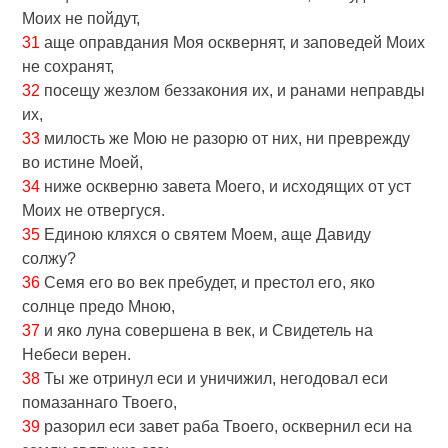
Моих не пойдут,
31
аще оправдания Моя осквернят, и заповедей Моих
не сохранят,
32
посещу жезлом беззакония их, и ранами неправды
их,
33
милость же Мою не разорю от них, ни преврежду
во истине Моей,
34
ниже оскверню завета Моего, и исходящих от уст
Моих не отвергуся.
35
Единою кляхся о святем Моем, аще Давиду
солжу?
36
Семя eго во век пребудет, и престол eго, яко
солнце предо Мною,
37
и яко луна совершена в век, и Свидетель на
Небеси верен.
38
Ты же отринул еси и уничижил, негодовал еси
помазаннаго Твоего,
39
разорил еси завет раба Твоего, осквернил еси на