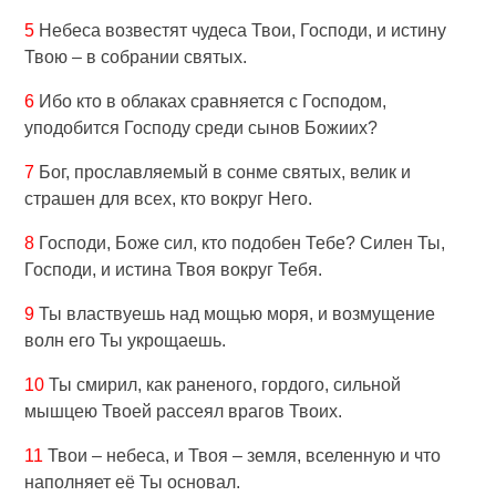
5
Небеса возвестят чудеса Твои, Господи, и истину
Твою – в собрании святых.
6
Ибо кто в облаках сравняется с Господом,
уподобится Господу среди сынов Божиих?
7
Бог, прославляемый в сонме святых, велик и
страшен для всех, кто вокруг Него.
8
Господи, Боже сил, кто подобен Тебе? Силен Ты,
Господи, и истина Твоя вокруг Тебя.
9
Ты властвуешь над мощью моря, и возмущение
волн его Ты укрощаешь.
10
Ты смирил, как раненого, гордого, сильной
мышцею Твоей рассеял врагов Твоих.
11
Твои – небеса, и Твоя – земля, вселенную и что
наполняет её Ты основал.