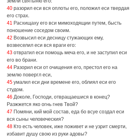
земли святыню eго:
40
разорил еси вся оплоты eго, положил еси твердая
eго страх.
41
Расхищаху eго вси мимоходящии путем, бысть
поношение соседом своим.
42
Возвысил еси десницу стужающих eму,
возвеселил еси вся враги eго:
43
отвратил еси помощь меча eго, и не заступил еси
eго во брани.
44
Разорил еси от очищения eго, престол eго на
землю повергл еси,
45
умалил еси дни времене eго, облиял еси eго
студом.
46
Доколе, Господи, отвращаешися в конец?
Разжжется яко огнь гнев Твой?
47
Помяни, кий мой состав, еда бо всуе создал еси
вся сыны человеческия?
48
Кто есть человек, иже поживет и не узрит смерти,
избавит душу свою из руки адовы?