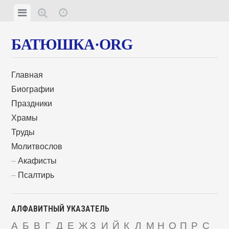
БАТЮШКА·ORG
Главная
Биографии
Праздники
Храмы
Труды
Молитвослов
Акафисты
Псалтирь
АЛФАВИТНЫЙ УКАЗАТЕЛЬ
А
Б
В
Г
Д
Е
Ж
З
И
Й
К
Л
М
Н
О
П
Р
С