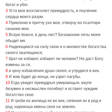
богат и убог.
3
Уста моя возглаголют премудрость, и поучение
сердца моего разум.
4
Приклоню в притчу ухо мое, отверзу во псалтири
ганание мое.
5
Вскую боюся, в день лют? Беззаконие пяты моея
обыдет мя.
6
Надеющиися на силу свою и о множестве богатства
своего хвалящиися,
7
брат не избавит, избавит ли человек? Не даст Богу
измены за ся,
8
и цену избавления души своея, и утрудися в век.
9
И жив будет до конца, не узрит пагубы.
10
Егда увидит премудрыя умирающыя, вкупе
безумен и несмыслен погибнут и оставят чуждим
богатство свое.
11
И гроби их жилища их во век, селения их в род и
род, нарекоша имена своя на землях.