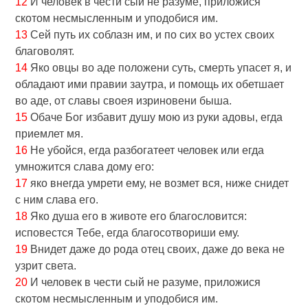
12
И человек в чести сый не разуме, приложися
скотом несмысленным и уподобися им.
13
Сей путь их соблазн им, и по сих во устех своих
благоволят.
14
Яко овцы во аде положени суть, смерть упасет я, и
обладают ими правии заутра, и помощь их обетшает
во аде, от славы своея изриновени быша.
15
Обаче Бог избавит душу мою из руки адовы, егда
приемлет мя.
16
Не убойся, егда разбогатеет человек или егда
умножится слава дому eго:
17
яко внегда умрети eму, не возмет вся, ниже снидет
с ним слава eго.
18
Яко душа eго в животе eго благословится:
исповестся Тебе, егда благосотвориши eму.
19
Внидет даже до рода отец своих, даже до века не
узрит света.
20
И человек в чести сый не разуме, приложися
скотом несмысленным и уподобися им.