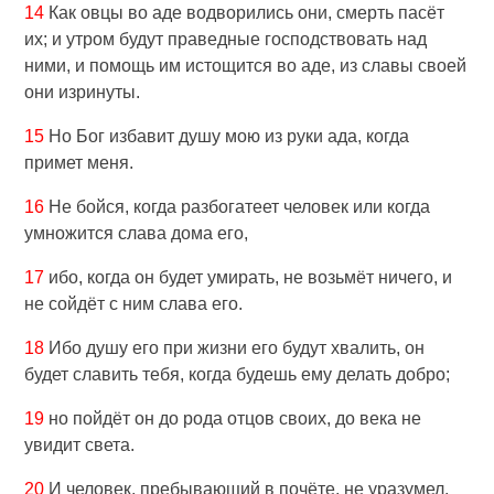
14
Как овцы во аде водворились они, смерть пасёт
их; и утром будут праведные господствовать над
ними, и помощь им истощится во аде, из славы своей
они изринуты.
15
Но Бог избавит душу мою из руки ада, когда
примет меня.
16
Не бойся, когда разбогатеет человек или когда
умножится слава дома его,
17
ибо, когда он будет умирать, не возьмёт ничего, и
не сойдёт с ним слава его.
18
Ибо душу его при жизни его будут хвалить, он
будет славить тебя, когда будешь ему делать добро;
19
но пойдёт он до рода отцов своих, до века не
увидит света.
20
И человек, пребывающий в почёте, не уразумел,