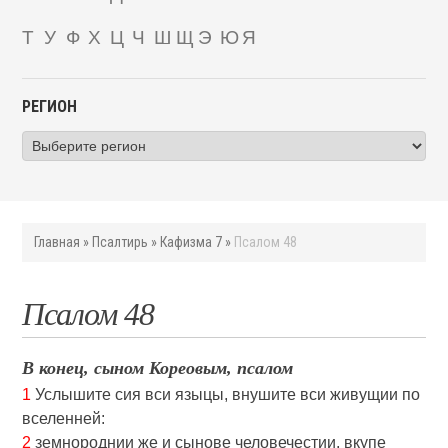
Т
У
Ф
Х
Ц
Ч
Ш
Щ
Э
Ю
Я
РЕГИОН
Главная
»
Псалтирь
»
Кафизма 7
»
Псалом 48
Псалом 48
В конец, сыном Кореовым, псалом
1
Услышите сия вси языцы, внушите вси живущии по
вселенней:
2
земнороднии же и сынове человечестии, вкупе