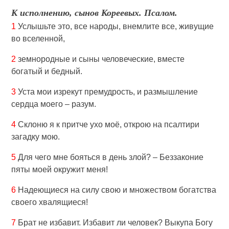
К исполнению, сынов Кореевых. Псалом.
1
Услышьте это, все народы, внемлите все, живущие
во вселенной,
2
земнородные и сыны человеческие, вместе
богатый и бедный.
3
Уста мои изрекут премудрость, и размышление
сердца моего – разум.
4
Склоню я к притче ухо моё, открою на псалтири
загадку мою.
5
Для чего мне бояться в день злой? – Беззаконие
пяты моей окружит меня!
6
Надеющиеся на силу свою и множеством богатства
своего хвалящиеся!
7
Брат не избавит. Избавит ли человек? Выкупа Богу