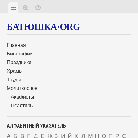
БАТЮШКА·ORG
Главная
Биографии
Праздники
Храмы
Труды
Молитвослов
Акафисты
Псалтирь
АЛФАВИТНЫЙ УКАЗАТЕЛЬ
А
Б
В
Г
Д
Е
Ж
З
И
Й
К
Л
М
Н
О
П
Р
С