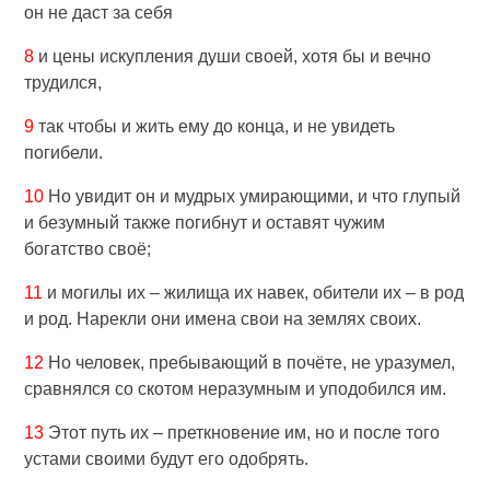
он не даст за себя
8
и цены искупления души своей, хотя бы и вечно
трудился,
9
так чтобы и жить ему до конца, и не увидеть
погибели.
10
Но увидит он и мудрых умирающими, и что глупый
и безумный также погибнут и оставят чужим
богатство своё;
11
и могилы их – жилища их навек, обители их – в род
и род. Нарекли они имена свои на землях своих.
12
Но человек, пребывающий в почёте, не уразумел,
сравнялся со скотом неразумным и уподобился им.
13
Этот путь их – преткновение им, но и после того
устами своими будут его одобрять.