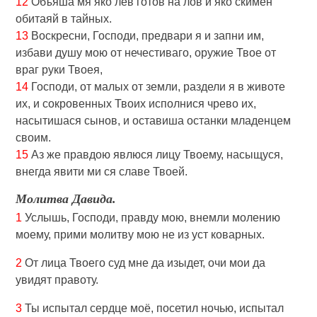
12
Объяша мя яко лев готов на лов и яко скимен
обитаяй в тайных.
13
Воскресни, Господи, предвари я и запни им,
избави душу мою от нечестиваго, oружие Твое от
враг руки Твоея,
14
Господи, от малых от земли, раздели я в животе
их, и сокровенных Твоих исполнися чрево их,
насытишася сынов, и оставиша останки младенцeм
своим.
15
Аз же правдою явлюся лицу Твоему, насыщуся,
внегда явити ми ся славе Твоей.
Молитва Давида.
1
Услышь, Господи, правду мою, внемли молению
моему, прими молитву мою не из уст коварных.
2
От лица Твоего суд мне да изыдет, очи мои да
увидят правоту.
3
Ты испытал сердце моё, посетил ночью, испытал