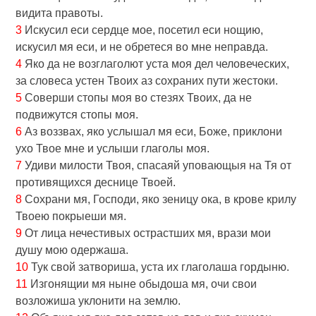
видита правоты.
3
Искусил eси сердце мое, посетил eси нощию,
искусил мя eси, и не обретеся во мне неправда.
4
Яко да не возглаголют уста моя дел человеческих,
за словеса устен Твоих аз сохраних пути жестоки.
5
Соверши стопы моя во стезях Твоих, да не
подвижутся стопы моя.
6
Аз воззвах, яко услышал мя eси, Боже, приклони
ухо Твое мне и услыши глаголы моя.
7
Удиви милости Твоя, спасаяй уповающыя на Тя от
противящихся деснице Твоей.
8
Сохрани мя, Господи, яко зеницу oка, в крове крилу
Твоeю покрыеши мя.
9
От лица нечестивых острастших мя, врази мои
душу мою одержаша.
10
Тук свой затвориша, уста их глаголаша гордыню.
11
Изгонящии мя ныне обыдоша мя, oчи свои
возложиша уклонити на землю.