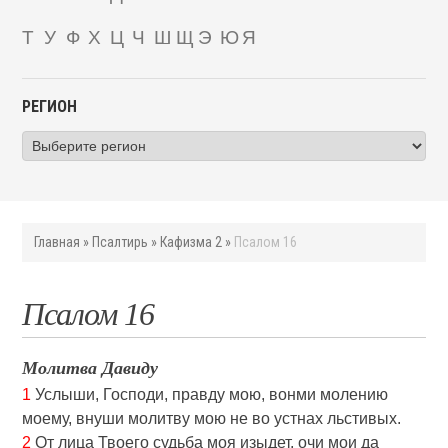
Т
У
Ф
Х
Ц
Ч
Ш
Щ
Э
Ю
Я
РЕГИОН
Главная
»
Псалтирь
»
Кафизма 2
»
Псалом 16
Псалом 16
Молитва Давиду
1
Услыши, Господи, правду мою, вонми молению
моему, внуши молитву мою не во устнах льстивых.
2
От лица Твоего судьба моя изыдет, oчи мои да