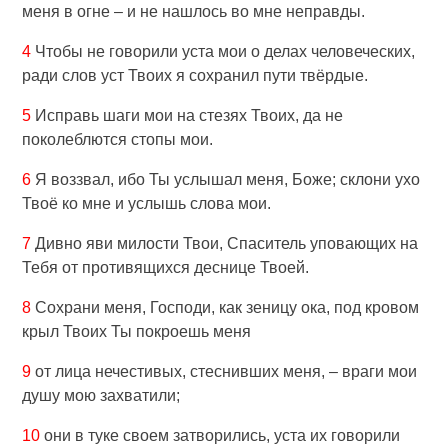
меня в огне – и не нашлось во мне неправды.
4
Чтобы не говорили уста мои о делах человеческих,
ради слов уст Твоих я сохранил пути твёрдые.
5
Исправь шаги мои на стезях Твоих, да не
поколеблются стопы мои.
6
Я воззвал, ибо Ты услышал меня, Боже; склони ухо
Твоё ко мне и услышь слова мои.
7
Дивно яви милости Твои, Спаситель уповающих на
Тебя от противящихся деснице Твоей.
8
Сохрани меня, Господи, как зеницу ока, под кровом
крыл Твоих Ты покроешь меня
9
от лица нечестивых, стеснивших меня, – враги мои
душу мою захватили;
10
они в туке своем затворились, уста их говорили