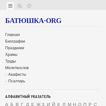
БАТЮШКА·ORG
Главная
Биографии
Праздники
Храмы
Труды
Молитвослов
Акафисты
Псалтирь
АЛФАВИТНЫЙ УКАЗАТЕЛЬ
А
Б
В
Г
Д
Е
Ж
З
И
Й
К
Л
М
Н
О
П
Р
С