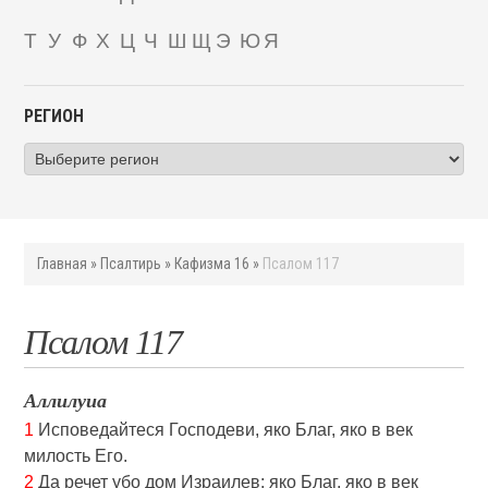
Т
У
Ф
Х
Ц
Ч
Ш
Щ
Э
Ю
Я
РЕГИОН
Главная
»
Псалтирь
»
Кафизма 16
»
Псалом 117
Псалом 117
Аллилуиа
1
Исповедайтеся Господеви, яко Благ, яко в век
милость Его.
2
Да речет убо дом Израилев: яко Благ, яко в век