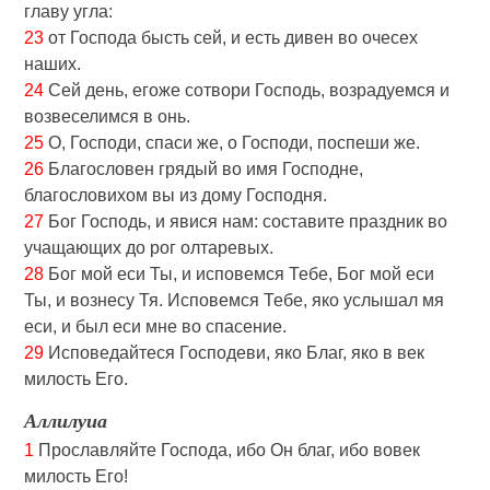
главу угла:
23
от Господа бысть сей, и есть дивен во очесех
наших.
24
Сей день, eгоже сотвори Господь, возрадуемся и
возвеселимся в онь.
25
О, Господи, спаси же, о Господи, поспеши же.
26
Благословен грядый во имя Господне,
благословихом вы из дому Господня.
27
Бог Господь, и явися нам: составите праздник во
учащающих до рог олтаревых.
28
Бог мой еси Ты, и исповемся Тебе, Бог мой еси
Ты, и вознесу Тя. Исповемся Тебе, яко услышал мя
еси, и был еси мне во спасение.
29
Исповедайтеся Господеви, яко Благ, яко в век
милость Его.
Аллилуиа
1
Прославляйте Господа, ибо Он благ, ибо вовек
милость Его!