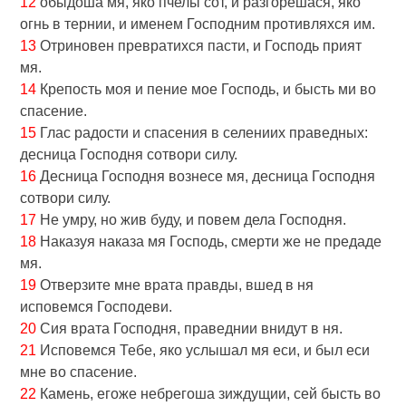
12
обыдоша мя, яко пчелы сот, и разгорешася, яко
огнь в тернии, и именем Господним противляхся им.
13
Отриновен превратихся пасти, и Господь прият
мя.
14
Крепость моя и пение мое Господь, и бысть ми во
спасение.
15
Глас радости и спасения в селениих праведных:
десница Господня сотвори силу.
16
Десница Господня вознесе мя, десница Господня
сотвори силу.
17
Не умру, но жив буду, и повем дела Господня.
18
Наказуя наказа мя Господь, смерти же не предаде
мя.
19
Отверзите мне врата правды, вшед в ня
исповемся Господеви.
20
Сия врата Господня, праведнии внидут в ня.
21
Исповемся Тебе, яко услышал мя еси, и был еси
мне во спасение.
22
Камень, eгоже небрегоша зиждущии, сей бысть во