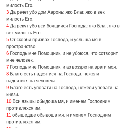
милость Его.
3
Да речет убо дом Ааронь: яко Благ, яко в век
милость Его.
4
Да рекут убо вси боящиися Господа: яко Благ, яко в
век милость Его.
5
От скорби призвах Господа, и услыша мя в
пространство.
6
Господь мне Помощник, и не убоюся, что сотворит
мне человек.
7
Господь мне Помощник, и аз воззрю на враги моя.
8
Благо есть надеятися на Господа, нежели
надеятися на человека.
9
Благо есть уповати на Господа, нежели уповати на
князи.
10
Вси языцы обыдоша мя, и именем Господним
противляхся им,
11
обышедше обыдоша мя, и именем Господним
противляхся им,