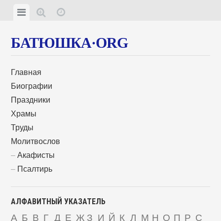
БАТЮШКА·ORG
Главная
Биографии
Праздники
Храмы
Труды
Молитвослов
Акафисты
Псалтирь
АЛФАВИТНЫЙ УКАЗАТЕЛЬ
А
Б
В
Г
Д
Е
Ж
З
И
Й
К
Л
М
Н
О
П
Р
С