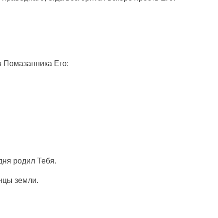
в Помазанника Его:
дня родил Тебя.
нцы земли.