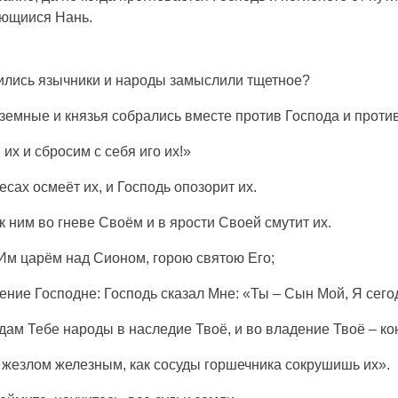
ющиися Нань.
ились язычники и народы замыслили тщетное?
земные и князья собрались вместе против Господа и проти
их и сбросим с себя иго их!»
ах осмеёт их, и Господь опозорит их.
к ним во гневе Своём и в ярости Своей смутит их.
Им царём над Сионом, горою святою Его;
ние Господне: Господь сказал Мне: «Ты – Сын Мой, Я сего
дам Тебе народы в наследие Твоё, и во владение Твоё – ко
 жезлом железным, как сосуды горшечника сокрушишь их».