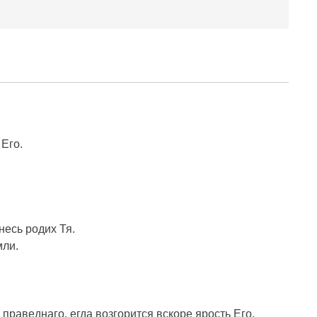
 Его.
несь родих Тя.
мли.
 праведнаго, егда возгорится вскоре ярость Его.