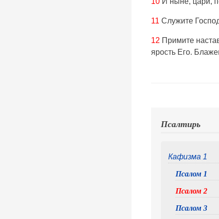
10
И ныне, цари, п
11
Служите Господу
12
Примите наставл
ярость Его. Блаже
Псалтирь
Кафизма 1
Псалом 1
Псалом 2
Псалом 3