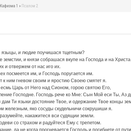
»
Кафизма 1
»
Псалом 2
 языцы, и людие поучишася тщетным?
земстии, и князи собрашася вкупе на Господа и на Христа
х и отвержем от нас иго их.
х посмеется им, и Господь поругается им.
т к ним гневом своим и яростию Своею смятет я.
есмь Царь от Него над Сионом, горою святою Его,
ние Господне. Господь рече ко Мне: Сын Мой еси Ты, Аз д
 дам Ти языки достояние Твое, и одержание Твое концы зе
м железным, яко сосуды скудельничи сокрушиши я.
 разумейте, накажитеся вси судящии земли.
деви со страхом и радуйтеся Ему с трепетом.
ние, да не когда прогневается Господь и погибнете от пути