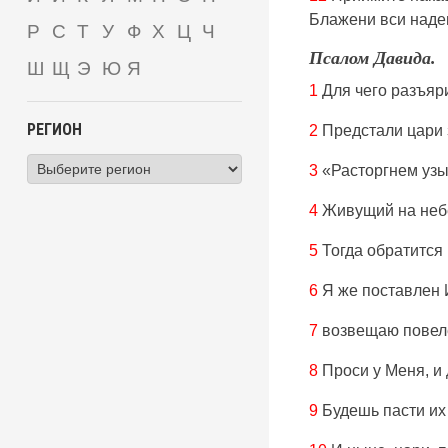
Блажени вси наде
Р
С
Т
У
Ф
Х
Ц
Ч
Псалом Давида.
Ш
Щ
Э
Ю
Я
1
Для чего разъяр
РЕГИОН
2
Предстали цари 
3
«Расторгнем узы 
4
Живущий на небес
5
Тогда обратится 
6
Я же поставлен 
7
возвещаю повеле
8
Проси у Меня, и 
9
Будешь пасти их