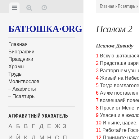
Главная
»
Псалтирь
Псалом 2
БАТЮШКА·ORG
Главная
Псалом Давиду
Биографии
1
Вскую шаташася
Праздники
2
Предсташа царие 
Храмы
3
Расторгнем узы и
Труды
4
Живый на Небесе
Молитвослов
5
Тогда возглаголе
Акафисты
6
Аз же поставлен 
Псалтирь
7
возвещаяй повеле
8
Проси от Мене, и
9
Упасеши я жезло
АЛФАВИТНЫЙ УКАЗАТЕЛЬ
10
И ныне, царие,
А
Б
В
Г
Д
Е
Ж
З
11
Работайте Госпо
И
Й
К
Л
М
Н
О
П
12
Приимите наказа