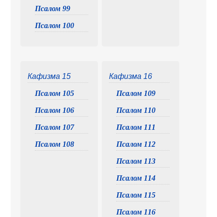
Псалом 99
Псалом 100
Кафизма 15
Кафизма 16
Псалом 105
Псалом 109
Псалом 106
Псалом 110
Псалом 107
Псалом 111
Псалом 108
Псалом 112
Псалом 113
Псалом 114
Псалом 115
Псалом 116