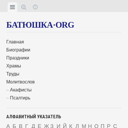
БАТЮШКА·ORG
Главная
Биографии
Праздники
Храмы
Труды
Молитвослов
Акафисты
Псалтирь
АЛФАВИТНЫЙ УКАЗАТЕЛЬ
А
Б
В
Г
Д
Е
Ж
З
И
Й
К
Л
М
Н
О
П
Р
С