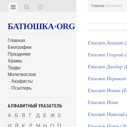
Главная
»
Епископ
БАТЮШКА·ORG
Главная
Епископ Агапит (
Биографии
Праздники
Епископ Георгий
Храмы
Епископ Диодор (
Труды
Молитвослов
Епископ Иероним
Акафисты
Псалтирь
Епископ Иоанн (Б
Епископ Иона
АЛФАВИТНЫЙ УКАЗАТЕЛЬ
Епископ Николай 
А
Б
В
Г
Д
Е
Ж
З
И
Й
К
Л
М
Н
О
П
Епископ Петр (Лу