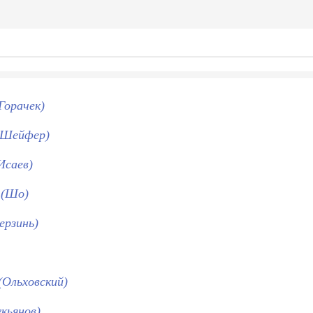
Горачек)
 (Шейфер)
Исаев)
 (Шо)
ерзинь)
(Ольховский)
кьянов)