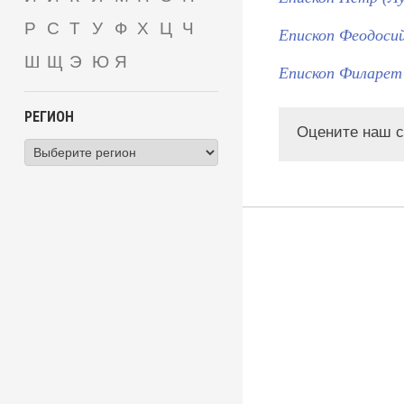
Р
С
Т
У
Ф
Х
Ц
Ч
Епископ Феодоси
Ш
Щ
Э
Ю
Я
Епископ Филарет 
РЕГИОН
Оцените наш с