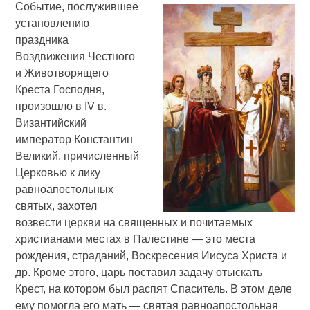
Событие, послужившее
установлению
праздника
Воздвижения Честного
и Животворящего
Креста Господня,
произошло в IV в.
Византийский
император Константин
Великий, причисленный
Церковью к лику
равноапостольных
святых, захотел
возвести церкви на священных и почитаемых
христианами местах в Палестине — это места
рождения, страданий, Воскресения Иисуса Христа и
др. Кроме этого, царь поставил задачу отыскать
Крест, на котором был распят Спаситель. В этом деле
ему помогла его мать — святая равноапостольная