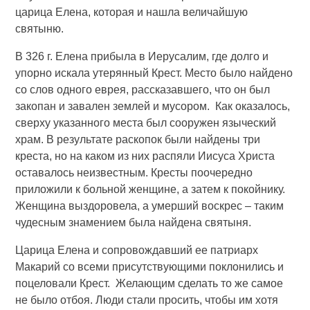
царица Елена, которая и нашла величайшую
святыню.
В 326 г. Елена прибыла в Иерусалим, где долго и
упорно искала утерянный Крест. Место было найдено
со слов одного еврея, рассказавшего, что он был
закопан и завален землей и мусором. Как оказалось,
сверху указанного места был сооружен языческий
храм. В результате раскопок были найдены три
креста, но на каком из них распяли Иисуса Христа
оставалось неизвестным. Кресты поочередно
приложили к больной женщине, а затем к покойнику.
Женщина выздоровела, а умерший воскрес – таким
чудесным знамением была найдена святыня.
Царица Елена и сопровождавший ее патриарх
Макарий со всеми присутствующими поклонились и
поцеловали Крест. Желающим сделать то же самое
не было отбоя. Люди стали просить, чтобы им хотя