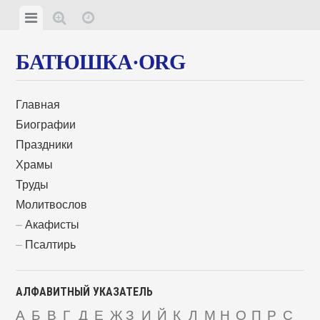
БАТЮШКА·ORG
Главная
Биографии
Праздники
Храмы
Труды
Молитвослов
Акафисты
Псалтирь
АЛФАВИТНЫЙ УКАЗАТЕЛЬ
А
Б
В
Г
Д
Е
Ж
З
И
Й
К
Л
М
Н
О
П
Р
С