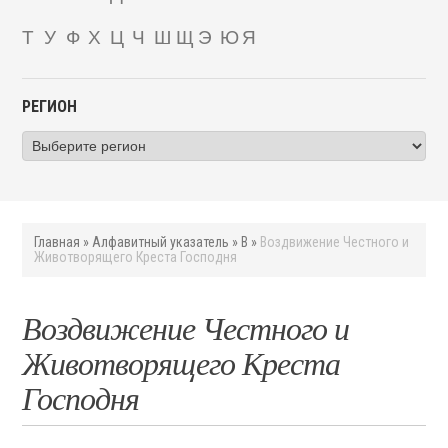
Т
У
Ф
Х
Ц
Ч
Ш
Щ
Э
Ю
Я
РЕГИОН
Главная
»
Алфавитный указатель
»
В
»
Воздвижение Честного и
Животворящего Креста Господня
Воздвижение Честного и
Животворящего Креста
Господня