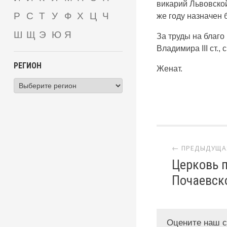
викарий Львовской
Р
С
Т
У
Ф
Х
Ц
Ч
же году назначен
Ш
Щ
Э
Ю
Я
За труды на благ
Владимира III ст.
РЕГИОН
Женат.
Навига
← ПРЕДЫДУЩА
Церковь 
Почаевско
Оцените наш с