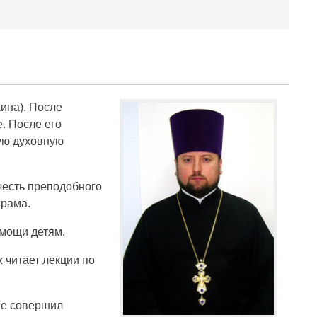
ина). После
. После его
ую духовную
честь преподобного
храма.
мощи детям.
 читает лекции по
еве совершил