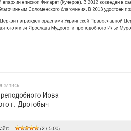
 епархии епископ Филарет (Кучеров). В 2012 возведен в са
 благочинным Соломенского благочиния. В 2013 удостоен п
о Церкви награжден орденами Украинской Православной Цер
, святого князя Ярослава Мудрого, и преподобного Ильи Мур
ция по сайту
Я ЗАПИСЬ
преподобного Иова
го г. Дрогобыч
айт:
(2 / 5,00)