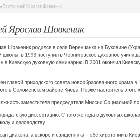
»
Протоиерей Ярослав Шовкеник
й Ярослав Шовкеник
ав Шовкеник родился в селе Веренчанка на Буковине (Укра
 школы, в 1993 поступил в Черниговское духовное училище
ен в Киевскую духовную семинарию. В 2001 окончил Киевск
ен главой приходского совета новообразованного храма в 
ого в Соломенском районе Киева. Позже настоятель этого 
олжность заместителя председателя Миссии Социальной по
ндидатскую диссертацию. С того же года в духовных школах
олу и деловодству.
сан диакона, а вскоре и священника – обе хиротонии в Ки