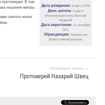
н протоиерея. В том
Дата рождения:
9 марта 1978
рава ношения митры.
День ангела:
5 марта
(благоверный князь Ярослав
кви святого князя
Мудрый)
омца.
Дата хиротонии:
21 сентября
2011
Юрисдикция:
Украинская
Православная Церковь
СЛЕДУЮЩАЯ ЗАПИСЬ →
Протоиерей Назарий Швец