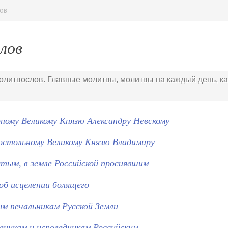
ов
лов
литвослов. Главные молитвы, молитвы на каждый день, к
ному Великому Князю Александру Невскому
остольному Великому Князю Владимиру
тым, в земле Российской просиявшим
об исцелении болящего
м печальникам Русской Земли
еникам и исповедникам Российским