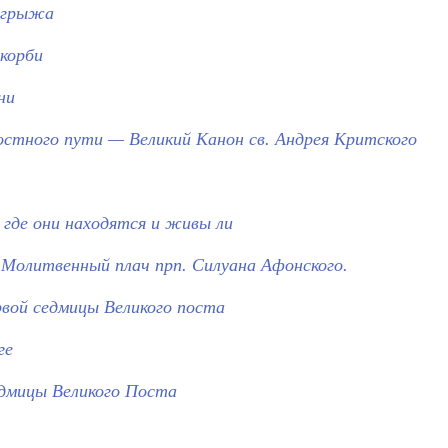
, грыжа
скорби
ни
остного пути — Великий Канон св. Андрея Критского
, где они находятся и живы ли
. Молитвенный плач прп. Силуана Афонского.
рвой седмицы Великого поста
ге
едмицы Великого Поста