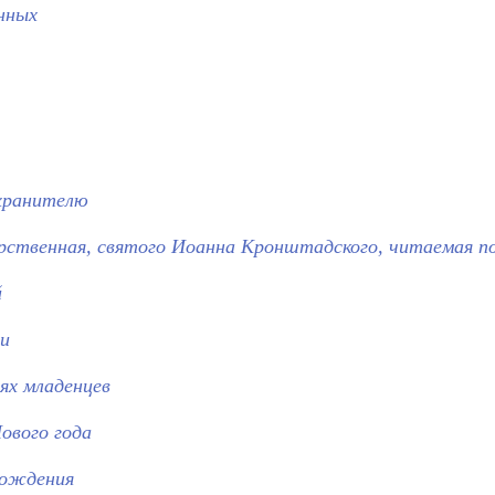
нных
хранителю
ственная, святого Иоанна Кронштадского, читаемая по
й
ни
ях младенцев
ового года
рождения