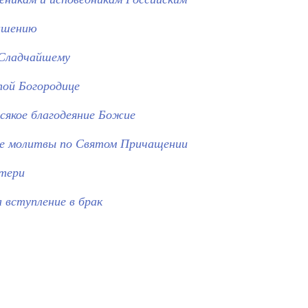
ашению
 Сладчайшему
ой Богородице
всякое благодеяние Божие
е молитвы по Святом Причащении
атери
а вступление в брак