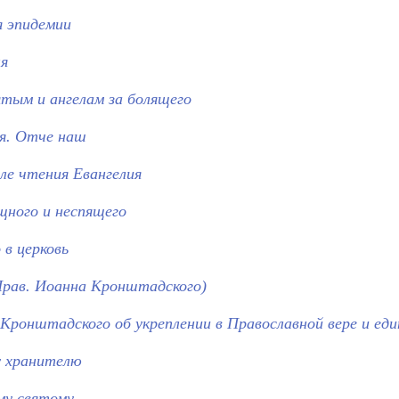
я эпидемии
я
тым и ангелам за болящего
я. Отче наш
ле чтения Евангелия
щного и неспящего
в церковь
Прав. Иоанна Кронштадского)
ронштадского об укреплении в Православной вере и ед
у хранителю
у святому