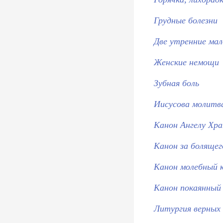
Грудные болезни
Две утренние ма
Женские немощи
Зубная боль
Иисусова молитв
Канон Ангелу Хр
Канон за болящего
Канон молебный 
Канон покаянный
Литургия верных