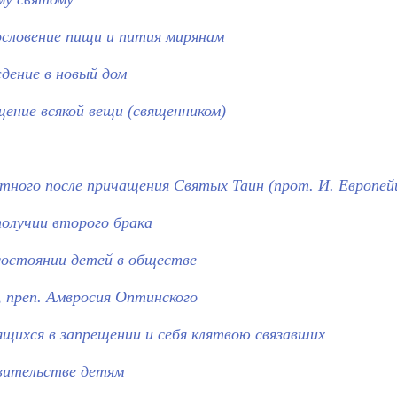
ословение пищи и пития мирянам
дение в новый дом
ение всякой вещи (священником)
ного после причащения Святых Таин (прот. И. Европей
олучии второго брака
состоянии детей в обществе
 преп. Амвросия Оптинского
щихся в запрещении и себя клятвою связавших
вительстве детям