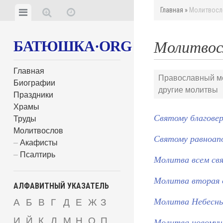
Главная
»
Молитвосл
БАТЮШКА·ORG
Молитвос
Главная
Православный мо
Биографии
другие молитвы
Праздники
Храмы
Cвятому благовер
Труды
Молитвослов
Cвятому равноап
Акафисты
Псалтирь
Mолитва всем свя
Mолитва вторая 
АЛФАВИТНЫЙ УКАЗАТЕЛЬ
Mолитва Небесны
А
Б
В
Г
Д
Е
Ж
З
И
Й
К
Л
М
Н
О
П
Mолитва новомуч