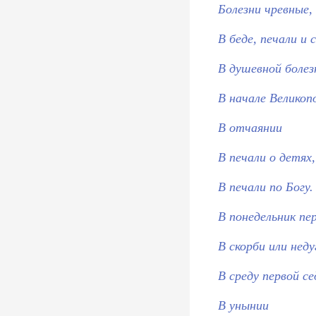
Болезни чревные
В беде, печали и 
В душевной болез
В начале Великоп
В отчаянии
В печали о детях
В печали по Богу
В понедельник пе
В скорби или неду
В среду первой с
В унынии