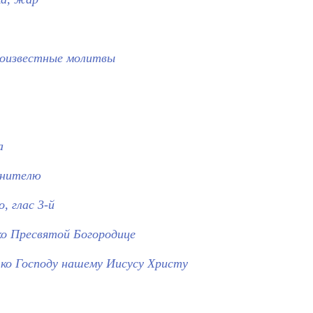
лоизвестные молитвы
а
анителю
, глас 3-й
ко Пресвятой Богородице
 ко Господу нашему Иисусу Христу