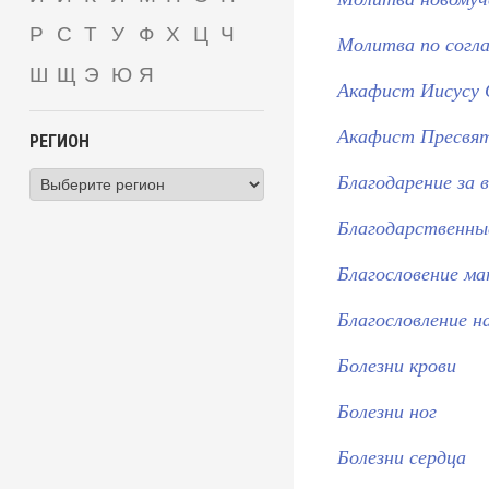
Р
С
Т
У
Ф
Х
Ц
Ч
Mолитва по согл
Ш
Щ
Э
Ю
Я
Акафист Иисусу
Акафист Пресвят
РЕГИОН
Благодарение за 
Благодарственны
Благословение м
Благословление н
Болезни крови
Болезни ног
Болезни сердца