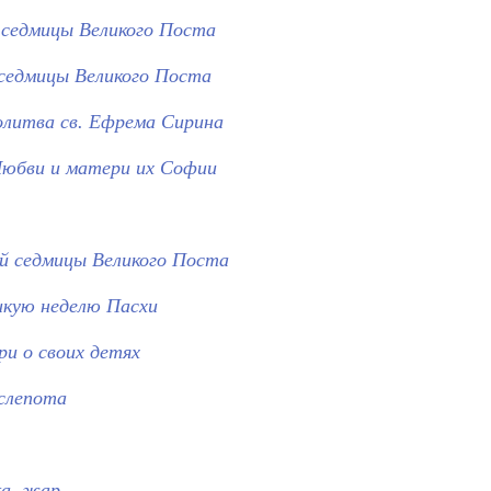
 седмицы Великого Поста
 седмицы Великого Поста
олитва св. Ефрема Сирина
Любви и матери их Софии
ой седмицы Великого Поста
икую неделю Пасхи
и о своих детях
 слепота
ка, жар